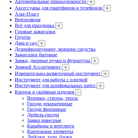
Автомобильные принадлежности
+
Аксессуары для смартфонов и телефонов
+
Альт-Пласт
Вентиляция
Всё для праздника
+
Газовые зажигалки
Грунты
Дача и сад
+
Дезинфицирующее, моющие средства
Зажигалки бытовые
Замки, дверные ручки и фурнитура
+
Зимний Ассортимент
+
Измерительно-разметочный инструмент
+
Инструмент для работы с плиткой
Инструмент для шлифовальных работ
+
Крепеж и скобяные изделия
-
Веревки, стропы, тросы
Гвозди декоративные
Гвозди финишные
Дюбель-гвозди
Замки навесные
Карабины и вертлюги
Крепежные элементы
Лебёдки, тали, блоки