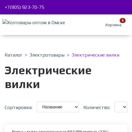
+7(905) 923-70-75
В ко
0
Корзина
Каталог
Электротовары
Электрические вилки
Электрические
вилки
Сортировка:
Количество:
Вилка - мама электрическая №1389 прямая /320/