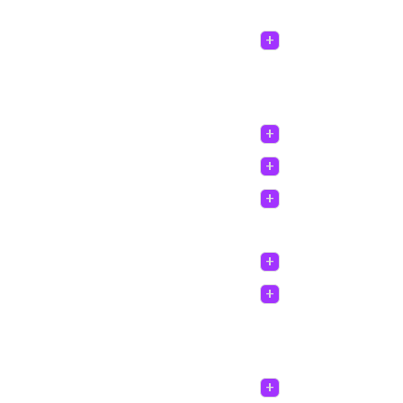
+
+
+
+
+
+
+