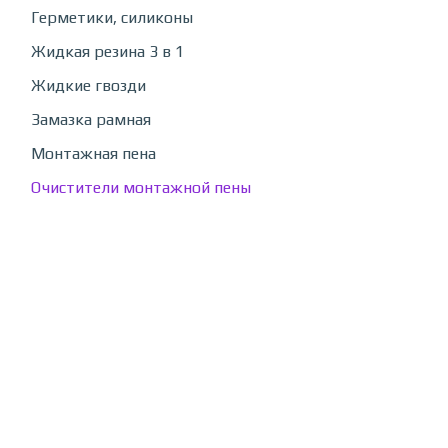
Герметики, силиконы
Жидкая резина 3 в 1
Жидкие гвозди
Замазка рамная
Монтажная пена
Очистители монтажной пены
Супер-клей
Строительные тазы и ведра
Сумки хозяйственные
Термометры, спиртометры, вино мер, банные станции
Термоса
Товары для дома
Товары для животных